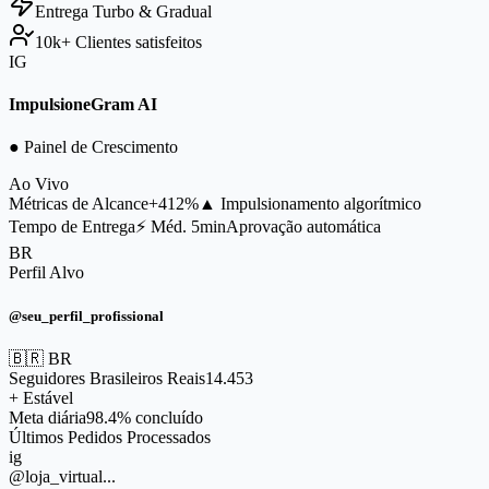
Entrega
Turbo & Gradual
10k+
Clientes satisfeitos
IG
ImpulsioneGram AI
● Painel de Crescimento
Ao Vivo
Métricas de Alcance
+412%
▲ Impulsionamento algorítmico
Tempo de Entrega
⚡ Méd. 5min
Aprovação automática
BR
Perfil Alvo
@seu_perfil_profissional
🇧🇷 BR
Seguidores Brasileiros Reais
14.453
+ Estável
Meta diária
98.4% concluído
Últimos Pedidos Processados
ig
@loja_virtual...