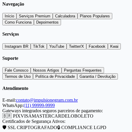
Navegação
Início
Serviços Premium
Calculadora
Planos Populares
Como Funciona
Depoimentos
Serviços
Instagram BR
TikTok
YouTube
Twitter/X
Facebook
Kwai
Suporte
Fale Conosco
Nossos Artigos
Perguntas Frequentes
Termos de Uso
Política de Privacidade
Garantia / Devolução
Atendimento
E-mail:
contato@impulsionegram.com.br
WhatsApp:
(11) 99999-9999
Gateways integrados seguros parceiros de pagamento:
🇧🇷 PIX
VISA
MASTERCARD
ELO
BOLETO
Certificados de Segurança Ativos:
🛡️ SSL CRIPTOGRAFADO
🔒 COMPLIANCE LGPD