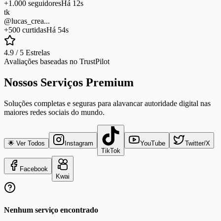
+1.000 seguidores
Há 12s
tk
@lucas_crea...
+500 curtidas
Há 54s
4.9 / 5 Estrelas
Avaliações baseadas no TrustPilot
Nossos Serviços Premium
Soluções completas e seguras para alavancar autoridade digital nas
maiores redes sociais do mundo.
🌟 Ver Todos
Instagram
YouTube
Twitter/X
TikTok
Facebook
Kwai
Nenhum serviço encontrado