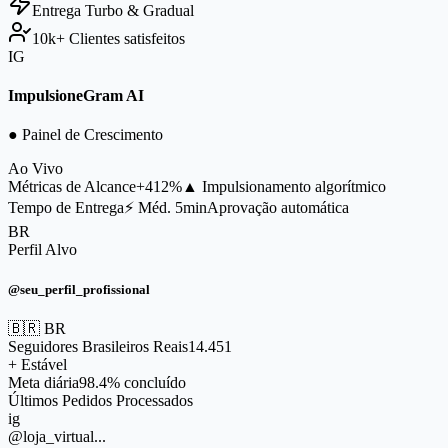
Entrega
Turbo & Gradual
10k+
Clientes satisfeitos
IG
ImpulsioneGram AI
● Painel de Crescimento
Ao Vivo
Métricas de Alcance
+412%
▲ Impulsionamento algorítmico
Tempo de Entrega
⚡ Méd. 5min
Aprovação automática
BR
Perfil Alvo
@seu_perfil_profissional
🇧🇷 BR
Seguidores Brasileiros Reais
14.451
+ Estável
Meta diária
98.4% concluído
Últimos Pedidos Processados
ig
@loja_virtual...