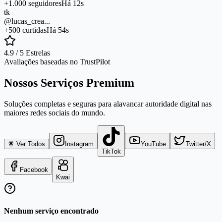
+1.000 seguidores
Há 12s
tk
@lucas_crea...
+500 curtidas
Há 54s
4.9 / 5 Estrelas
Avaliações baseadas no TrustPilot
Nossos Serviços Premium
Soluções completas e seguras para alavancar autoridade digital nas
maiores redes sociais do mundo.
🌟 Ver Todos
Instagram
YouTube
Twitter/X
TikTok
Facebook
Kwai
Nenhum serviço encontrado