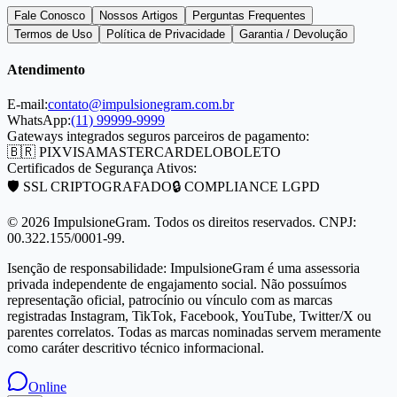
Fale Conosco
Nossos Artigos
Perguntas Frequentes
Termos de Uso
Política de Privacidade
Garantia / Devolução
Atendimento
E-mail:
contato@impulsionegram.com.br
WhatsApp:
(11) 99999-9999
Gateways integrados seguros parceiros de pagamento:
🇧🇷 PIX
VISA
MASTERCARD
ELO
BOLETO
Certificados de Segurança Ativos:
🛡️ SSL CRIPTOGRAFADO
🔒 COMPLIANCE LGPD
©
2026
ImpulsioneGram. Todos os direitos reservados. CNPJ:
00.322.155/0001-99.
Isenção de responsabilidade: ImpulsioneGram é uma assessoria
privada independente de engajamento social. Não possuímos
representação oficial, patrocínio ou vínculo com as marcas
registradas Instagram, TikTok, Facebook, YouTube, Twitter/X ou
parentes correlatos. Todas as marcas nominadas servem meramente
como caráter descritivo técnico informacional.
Online