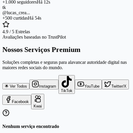
+1.000 seguidores
Há 12s
tk
@lucas_crea...
+500 curtidas
Há 54s
4.9 / 5 Estrelas
Avaliações baseadas no TrustPilot
Nossos Serviços Premium
Soluções completas e seguras para alavancar autoridade digital nas
maiores redes sociais do mundo.
🌟 Ver Todos
Instagram
YouTube
Twitter/X
TikTok
Facebook
Kwai
Nenhum serviço encontrado