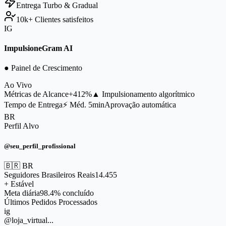
Entrega
Turbo & Gradual
10k+
Clientes satisfeitos
IG
ImpulsioneGram AI
● Painel de Crescimento
Ao Vivo
Métricas de Alcance
+412%
▲ Impulsionamento algorítmico
Tempo de Entrega
⚡ Méd. 5min
Aprovação automática
BR
Perfil Alvo
@seu_perfil_profissional
🇧🇷 BR
Seguidores Brasileiros Reais
14.455
+ Estável
Meta diária
98.4% concluído
Últimos Pedidos Processados
ig
@loja_virtual...