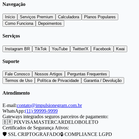
Navegação
Início
Serviços Premium
Calculadora
Planos Populares
Como Funciona
Depoimentos
Serviços
Instagram BR
TikTok
YouTube
Twitter/X
Facebook
Kwai
Suporte
Fale Conosco
Nossos Artigos
Perguntas Frequentes
Termos de Uso
Política de Privacidade
Garantia / Devolução
Atendimento
E-mail:
contato@impulsionegram.com.br
WhatsApp:
(11) 99999-9999
Gateways integrados seguros parceiros de pagamento:
🇧🇷 PIX
VISA
MASTERCARD
ELO
BOLETO
Certificados de Segurança Ativos:
🛡️ SSL CRIPTOGRAFADO
🔒 COMPLIANCE LGPD