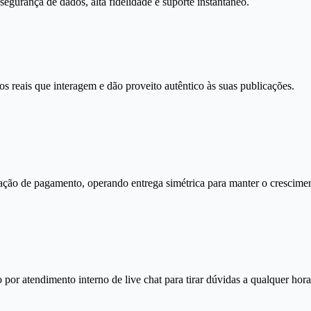
gurança de dados, alta fidelidade e suporte instantâneo.
s reais que interagem e dão proveito autêntico às suas publicações.
ação de pagamento, operando entrega simétrica para manter o crescimen
por atendimento interno de live chat para tirar dúvidas a qualquer hora