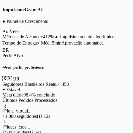
ImpulsioneGram AI
● Painel de Crescimento
Ao Vivo
Métricas de Alcance
+412%
▲ Impulsionamento algorítmico
Tempo de Entrega
⚡ Méd. 5min
Aprovação automática
BR
Perfil Alvo
@seu_perfil_profissional
🇧🇷 BR
Seguidores Brasileiros Reais
14.453
+ Estável
Meta diária
98.4% concluído
Últimos Pedidos Processados
ig
@loja_virtual...
+1.000 seguidores
Há 12s
tk
@lucas_crea...
+500 curtidas
Há 54s