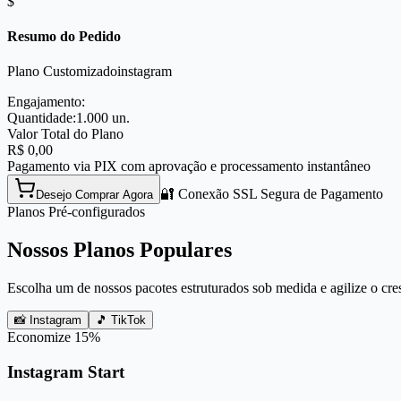
$
Resumo do Pedido
Plano Customizado
instagram
Engajamento:
Quantidade:
1.000
un.
Valor Total do Plano
R$
0,00
Pagamento via PIX com aprovação e processamento instantâneo
🔐 Conexão SSL Segura de Pagamento
Desejo Comprar Agora
Planos Pré-configurados
Nossos Planos Populares
Escolha um de nossos pacotes estruturados sob medida e agilize o cre
📸 Instagram
🎵 TikTok
Economize
15
%
Instagram Start