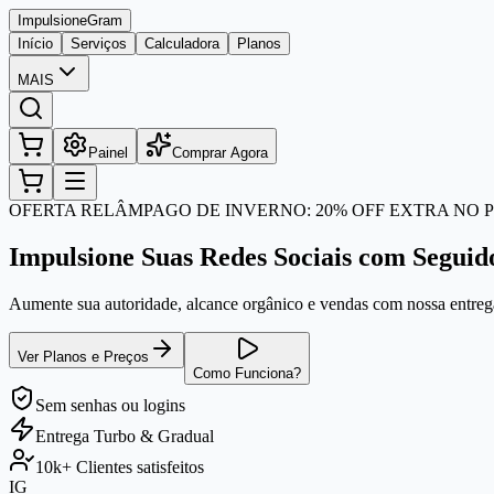
Impulsione
Gram
Início
Serviços
Calculadora
Planos
MAIS
Painel
Comprar Agora
OFERTA RELÂMPAGO DE INVERNO: 20% OFF EXTRA NO P
Impulsione Suas Redes Sociais com Seguid
Aumente sua autoridade, alcance orgânico e vendas com nossa entrega
Ver Planos e Preços
Como Funciona?
Sem senhas
ou logins
Entrega
Turbo & Gradual
10k+
Clientes satisfeitos
IG