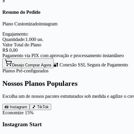
$
Resumo do Pedido
Plano Customizado
instagram
Engajamento:
Quantidade:
1.000
un.
Valor Total do Plano
R$
0,00
Pagamento via PIX com aprovação e processamento instantâneo
🔐 Conexão SSL Segura de Pagamento
Desejo Comprar Agora
Planos Pré-configurados
Nossos Planos Populares
Escolha um de nossos pacotes estruturados sob medida e agilize o cre
📸 Instagram
🎵 TikTok
Economize
15
%
Instagram Start