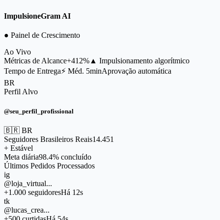
ImpulsioneGram AI
● Painel de Crescimento
Ao Vivo
Métricas de Alcance
+412%
▲ Impulsionamento algorítmico
Tempo de Entrega
⚡ Méd. 5min
Aprovação automática
BR
Perfil Alvo
@seu_perfil_profissional
🇧🇷 BR
Seguidores Brasileiros Reais
14.451
+ Estável
Meta diária
98.4% concluído
Últimos Pedidos Processados
ig
@loja_virtual...
+1.000 seguidores
Há 12s
tk
@lucas_crea...
+500 curtidas
Há 54s