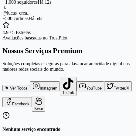
+1.000 seguidores
Há 12s
tk
@lucas_crea...
+500 curtidas
Há 54s
4.9 / 5 Estrelas
Avaliações baseadas no TrustPilot
Nossos Serviços Premium
Soluções completas e seguras para alavancar autoridade digital nas
maiores redes sociais do mundo.
🌟 Ver Todos
Instagram
YouTube
Twitter/X
TikTok
Facebook
Kwai
Nenhum serviço encontrado