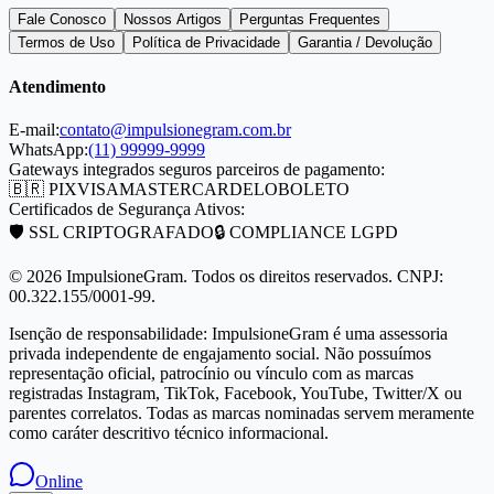
Fale Conosco
Nossos Artigos
Perguntas Frequentes
Termos de Uso
Política de Privacidade
Garantia / Devolução
Atendimento
E-mail:
contato@impulsionegram.com.br
WhatsApp:
(11) 99999-9999
Gateways integrados seguros parceiros de pagamento:
🇧🇷 PIX
VISA
MASTERCARD
ELO
BOLETO
Certificados de Segurança Ativos:
🛡️ SSL CRIPTOGRAFADO
🔒 COMPLIANCE LGPD
©
2026
ImpulsioneGram. Todos os direitos reservados. CNPJ:
00.322.155/0001-99.
Isenção de responsabilidade: ImpulsioneGram é uma assessoria
privada independente de engajamento social. Não possuímos
representação oficial, patrocínio ou vínculo com as marcas
registradas Instagram, TikTok, Facebook, YouTube, Twitter/X ou
parentes correlatos. Todas as marcas nominadas servem meramente
como caráter descritivo técnico informacional.
Online