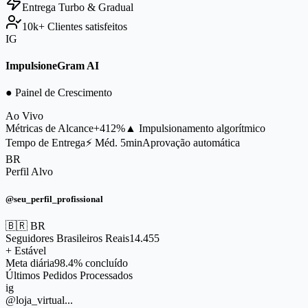
Entrega
Turbo & Gradual
10k+
Clientes satisfeitos
IG
ImpulsioneGram AI
● Painel de Crescimento
Ao Vivo
Métricas de Alcance
+412%
▲ Impulsionamento algorítmico
Tempo de Entrega
⚡ Méd. 5min
Aprovação automática
BR
Perfil Alvo
@seu_perfil_profissional
🇧🇷 BR
Seguidores Brasileiros Reais
14.455
+ Estável
Meta diária
98.4% concluído
Últimos Pedidos Processados
ig
@loja_virtual...