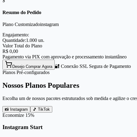
$
Resumo do Pedido
Plano Customizado
instagram
Engajamento:
Quantidade:
1.000
un.
Valor Total do Plano
R$
0,00
Pagamento via PIX com aprovação e processamento instantâneo
🔐 Conexão SSL Segura de Pagamento
Desejo Comprar Agora
Planos Pré-configurados
Nossos Planos Populares
Escolha um de nossos pacotes estruturados sob medida e agilize o cre
📸 Instagram
🎵 TikTok
Economize
15
%
Instagram Start