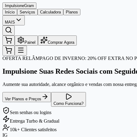
Impulsione
Gram
Início
Serviços
Calculadora
Planos
MAIS
Painel
Comprar Agora
OFERTA RELÂMPAGO DE INVERNO: 20% OFF EXTRA NO P
Impulsione Suas Redes Sociais com Seguid
Aumente sua autoridade, alcance orgânico e vendas com nossa entrega
Ver Planos e Preços
Como Funciona?
Sem senhas
ou logins
Entrega
Turbo & Gradual
10k+
Clientes satisfeitos
IG