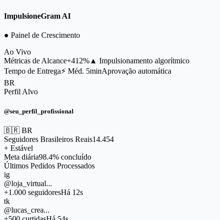
ImpulsioneGram AI
● Painel de Crescimento
Ao Vivo
Métricas de Alcance
+412%
▲ Impulsionamento algorítmico
Tempo de Entrega
⚡ Méd. 5min
Aprovação automática
BR
Perfil Alvo
@seu_perfil_profissional
🇧🇷 BR
Seguidores Brasileiros Reais
14.454
+ Estável
Meta diária
98.4% concluído
Últimos Pedidos Processados
ig
@loja_virtual...
+1.000 seguidores
Há 12s
tk
@lucas_crea...
+500 curtidas
Há 54s