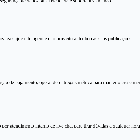
gurança de dados, alta fidelidade e suporte instantâneo.
s reais que interagem e dão proveito autêntico às suas publicações.
ação de pagamento, operando entrega simétrica para manter o crescimen
por atendimento interno de live chat para tirar dúvidas a qualquer hora