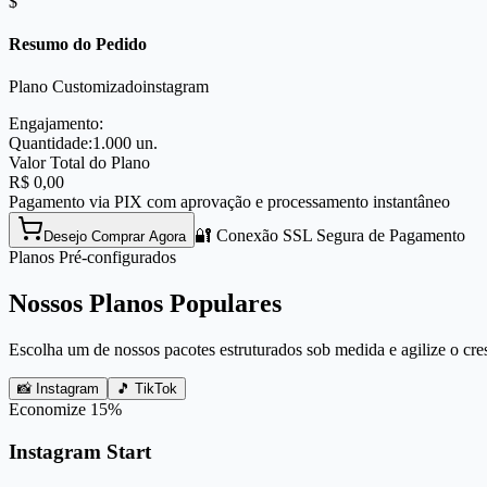
$
Resumo do Pedido
Plano Customizado
instagram
Engajamento:
Quantidade:
1.000
un.
Valor Total do Plano
R$
0,00
Pagamento via PIX com aprovação e processamento instantâneo
🔐 Conexão SSL Segura de Pagamento
Desejo Comprar Agora
Planos Pré-configurados
Nossos Planos Populares
Escolha um de nossos pacotes estruturados sob medida e agilize o cre
📸 Instagram
🎵 TikTok
Economize
15
%
Instagram Start