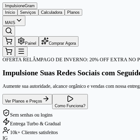
Impulsione
Gram
Início
Serviços
Calculadora
Planos
MAIS
Painel
Comprar Agora
OFERTA RELÂMPAGO DE INVERNO: 20% OFF EXTRA NO P
Impulsione Suas Redes Sociais com Seguid
Aumente sua autoridade, alcance orgânico e vendas com nossa entrega
Ver Planos e Preços
Como Funciona?
Sem senhas
ou logins
Entrega
Turbo & Gradual
10k+
Clientes satisfeitos
IG