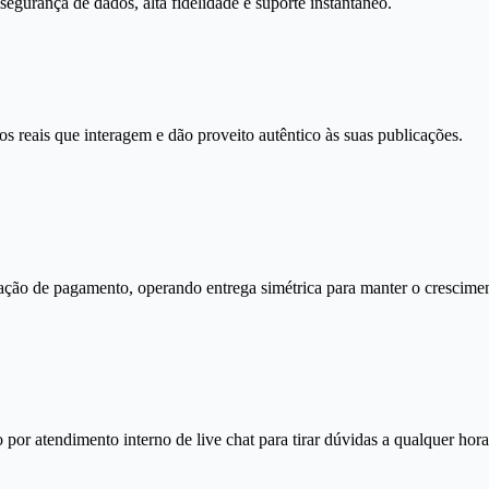
gurança de dados, alta fidelidade e suporte instantâneo.
s reais que interagem e dão proveito autêntico às suas publicações.
ação de pagamento, operando entrega simétrica para manter o crescimen
por atendimento interno de live chat para tirar dúvidas a qualquer hora