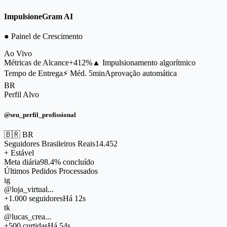
ImpulsioneGram AI
● Painel de Crescimento
Ao Vivo
Métricas de Alcance
+412%
▲ Impulsionamento algorítmico
Tempo de Entrega
⚡ Méd. 5min
Aprovação automática
BR
Perfil Alvo
@seu_perfil_profissional
🇧🇷 BR
Seguidores Brasileiros Reais
14.452
+ Estável
Meta diária
98.4% concluído
Últimos Pedidos Processados
ig
@loja_virtual...
+1.000 seguidores
Há 12s
tk
@lucas_crea...
+500 curtidas
Há 54s