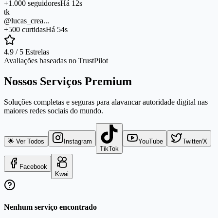
+1.000 seguidores
Há 12s
tk
@lucas_crea...
+500 curtidas
Há 54s
4.9 / 5 Estrelas
Avaliações baseadas no TrustPilot
Nossos Serviços Premium
Soluções completas e seguras para alavancar autoridade digital nas
maiores redes sociais do mundo.
🌟 Ver Todos
Instagram
YouTube
Twitter/X
TikTok
Facebook
Kwai
Nenhum serviço encontrado