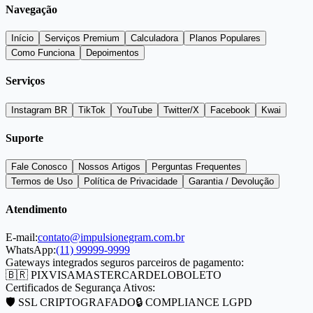
Navegação
Início
Serviços Premium
Calculadora
Planos Populares
Como Funciona
Depoimentos
Serviços
Instagram BR
TikTok
YouTube
Twitter/X
Facebook
Kwai
Suporte
Fale Conosco
Nossos Artigos
Perguntas Frequentes
Termos de Uso
Política de Privacidade
Garantia / Devolução
Atendimento
E-mail:
contato@impulsionegram.com.br
WhatsApp:
(11) 99999-9999
Gateways integrados seguros parceiros de pagamento:
🇧🇷 PIX
VISA
MASTERCARD
ELO
BOLETO
Certificados de Segurança Ativos:
🛡️ SSL CRIPTOGRAFADO
🔒 COMPLIANCE LGPD