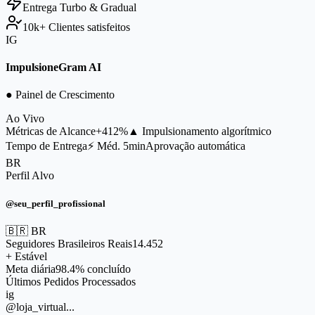
Entrega
Turbo & Gradual
10k+
Clientes satisfeitos
IG
ImpulsioneGram AI
● Painel de Crescimento
Ao Vivo
Métricas de Alcance
+412%
▲ Impulsionamento algorítmico
Tempo de Entrega
⚡ Méd. 5min
Aprovação automática
BR
Perfil Alvo
@seu_perfil_profissional
🇧🇷 BR
Seguidores Brasileiros Reais
14.453
+ Estável
Meta diária
98.4% concluído
Últimos Pedidos Processados
ig
@loja_virtual...