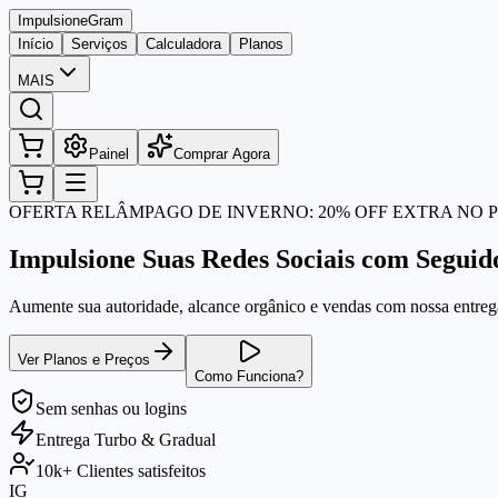
Impulsione
Gram
Início
Serviços
Calculadora
Planos
MAIS
Painel
Comprar Agora
OFERTA RELÂMPAGO DE INVERNO: 20% OFF EXTRA NO P
Impulsione Suas Redes Sociais com Seguid
Aumente sua autoridade, alcance orgânico e vendas com nossa entrega
Ver Planos e Preços
Como Funciona?
Sem senhas
ou logins
Entrega
Turbo & Gradual
10k+
Clientes satisfeitos
IG