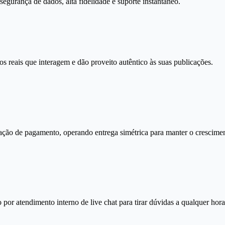
gurança de dados, alta fidelidade e suporte instantâneo.
s reais que interagem e dão proveito autêntico às suas publicações.
ação de pagamento, operando entrega simétrica para manter o crescimen
por atendimento interno de live chat para tirar dúvidas a qualquer hora