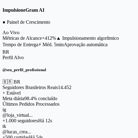
ImpulsioneGram AI
● Painel de Crescimento
Ao Vivo
Métricas de Alcance
+412%
▲ Impulsionamento algorítmico
Tempo de Entrega
⚡ Méd. 5min
Aprovação automática
BR
Perfil Alvo
@seu_perfil_profissional
🇧🇷 BR
Seguidores Brasileiros Reais
14.452
+ Estável
Meta diária
98.4% concluído
Últimos Pedidos Processados
ig
@loja_virtual...
+1.000 seguidores
Há 12s
tk
@lucas_crea...
+500 curtidas
Há 54s