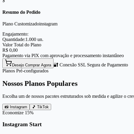
$
Resumo do Pedido
Plano Customizado
instagram
Engajamento:
Quantidade:
1.000
un.
Valor Total do Plano
R$
0,00
Pagamento via PIX com aprovação e processamento instantâneo
🔐 Conexão SSL Segura de Pagamento
Desejo Comprar Agora
Planos Pré-configurados
Nossos Planos Populares
Escolha um de nossos pacotes estruturados sob medida e agilize o cre
📸 Instagram
🎵 TikTok
Economize
15
%
Instagram Start