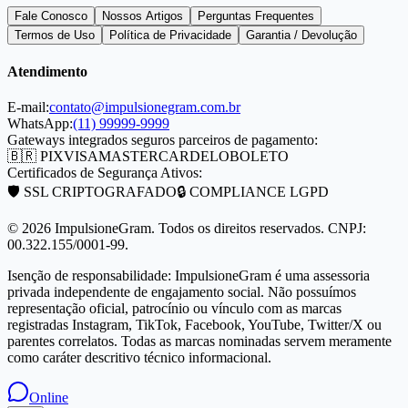
Fale Conosco
Nossos Artigos
Perguntas Frequentes
Termos de Uso
Política de Privacidade
Garantia / Devolução
Atendimento
E-mail:
contato@impulsionegram.com.br
WhatsApp:
(11) 99999-9999
Gateways integrados seguros parceiros de pagamento:
🇧🇷 PIX
VISA
MASTERCARD
ELO
BOLETO
Certificados de Segurança Ativos:
🛡️ SSL CRIPTOGRAFADO
🔒 COMPLIANCE LGPD
©
2026
ImpulsioneGram. Todos os direitos reservados. CNPJ:
00.322.155/0001-99.
Isenção de responsabilidade: ImpulsioneGram é uma assessoria
privada independente de engajamento social. Não possuímos
representação oficial, patrocínio ou vínculo com as marcas
registradas Instagram, TikTok, Facebook, YouTube, Twitter/X ou
parentes correlatos. Todas as marcas nominadas servem meramente
como caráter descritivo técnico informacional.
Online