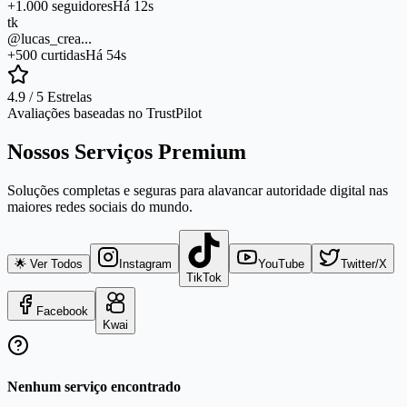
+1.000 seguidores
Há 12s
tk
@lucas_crea...
+500 curtidas
Há 54s
4.9 / 5 Estrelas
Avaliações baseadas no TrustPilot
Nossos Serviços Premium
Soluções completas e seguras para alavancar autoridade digital nas
maiores redes sociais do mundo.
🌟 Ver Todos
Instagram
YouTube
Twitter/X
TikTok
Facebook
Kwai
Nenhum serviço encontrado