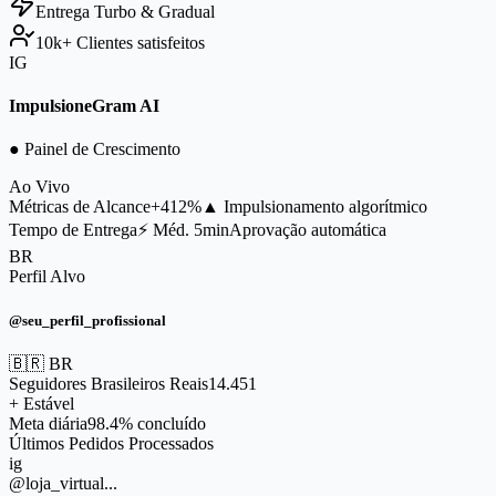
Entrega
Turbo & Gradual
10k+
Clientes satisfeitos
IG
ImpulsioneGram AI
● Painel de Crescimento
Ao Vivo
Métricas de Alcance
+412%
▲ Impulsionamento algorítmico
Tempo de Entrega
⚡ Méd. 5min
Aprovação automática
BR
Perfil Alvo
@seu_perfil_profissional
🇧🇷 BR
Seguidores Brasileiros Reais
14.451
+ Estável
Meta diária
98.4% concluído
Últimos Pedidos Processados
ig
@loja_virtual...