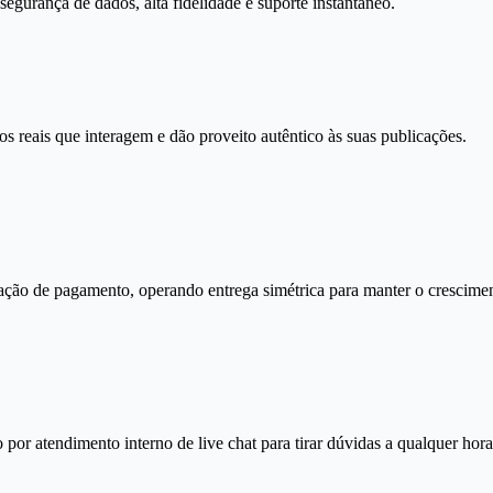
gurança de dados, alta fidelidade e suporte instantâneo.
s reais que interagem e dão proveito autêntico às suas publicações.
ação de pagamento, operando entrega simétrica para manter o crescimen
por atendimento interno de live chat para tirar dúvidas a qualquer hora