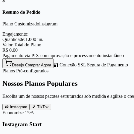
$
Resumo do Pedido
Plano Customizado
instagram
Engajamento:
Quantidade:
1.000
un.
Valor Total do Plano
R$
0,00
Pagamento via PIX com aprovação e processamento instantâneo
🔐 Conexão SSL Segura de Pagamento
Desejo Comprar Agora
Planos Pré-configurados
Nossos Planos Populares
Escolha um de nossos pacotes estruturados sob medida e agilize o cre
📸 Instagram
🎵 TikTok
Economize
15
%
Instagram Start