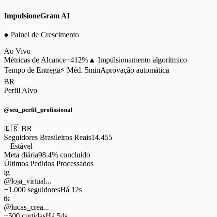
ImpulsioneGram AI
● Painel de Crescimento
Ao Vivo
Métricas de Alcance
+412%
▲ Impulsionamento algorítmico
Tempo de Entrega
⚡ Méd. 5min
Aprovação automática
BR
Perfil Alvo
@seu_perfil_profissional
🇧🇷 BR
Seguidores Brasileiros Reais
14.455
+ Estável
Meta diária
98.4% concluído
Últimos Pedidos Processados
ig
@loja_virtual...
+1.000 seguidores
Há 12s
tk
@lucas_crea...
+500 curtidas
Há 54s