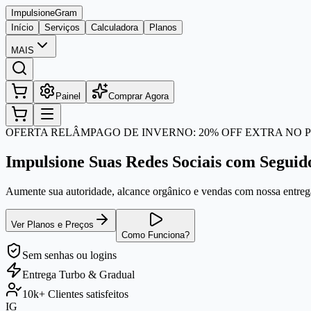
Impulsione
Gram
Início
Serviços
Calculadora
Planos
MAIS
Painel
Comprar Agora
OFERTA RELÂMPAGO DE INVERNO: 20% OFF EXTRA NO P
Impulsione Suas Redes Sociais com Seguid
Aumente sua autoridade, alcance orgânico e vendas com nossa entrega
Ver Planos e Preços
Como Funciona?
Sem senhas
ou logins
Entrega
Turbo & Gradual
10k+
Clientes satisfeitos
IG