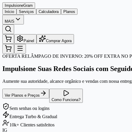
Impulsione
Gram
Início
Serviços
Calculadora
Planos
MAIS
Painel
Comprar Agora
OFERTA RELÂMPAGO DE INVERNO: 20% OFF EXTRA NO P
Impulsione Suas Redes Sociais com Seguid
Aumente sua autoridade, alcance orgânico e vendas com nossa entrega
Ver Planos e Preços
Como Funciona?
Sem senhas
ou logins
Entrega
Turbo & Gradual
10k+
Clientes satisfeitos
IG