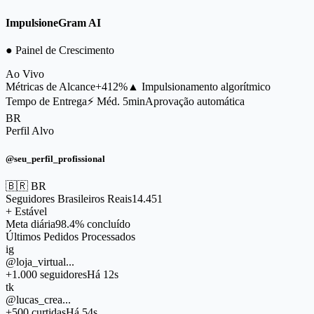
ImpulsioneGram AI
● Painel de Crescimento
Ao Vivo
Métricas de Alcance
+412%
▲ Impulsionamento algorítmico
Tempo de Entrega
⚡ Méd. 5min
Aprovação automática
BR
Perfil Alvo
@seu_perfil_profissional
🇧🇷 BR
Seguidores Brasileiros Reais
14.451
+ Estável
Meta diária
98.4% concluído
Últimos Pedidos Processados
ig
@loja_virtual...
+1.000 seguidores
Há 12s
tk
@lucas_crea...
+500 curtidas
Há 54s