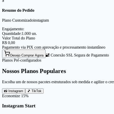
$
Resumo do Pedido
Plano Customizado
instagram
Engajamento:
Quantidade:
1.000
un.
Valor Total do Plano
R$
0,00
Pagamento via PIX com aprovação e processamento instantâneo
🔐 Conexão SSL Segura de Pagamento
Desejo Comprar Agora
Planos Pré-configurados
Nossos Planos Populares
Escolha um de nossos pacotes estruturados sob medida e agilize o cre
📸 Instagram
🎵 TikTok
Economize
15
%
Instagram Start