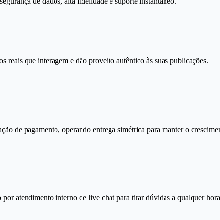
gurança de dados, alta fidelidade e suporte instantâneo.
s reais que interagem e dão proveito autêntico às suas publicações.
ação de pagamento, operando entrega simétrica para manter o crescimen
por atendimento interno de live chat para tirar dúvidas a qualquer hora