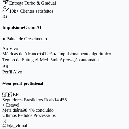
Entrega
Turbo & Gradual
10k+
Clientes satisfeitos
IG
ImpulsioneGram AI
● Painel de Crescimento
Ao Vivo
Métricas de Alcance
+412%
▲ Impulsionamento algorítmico
Tempo de Entrega
⚡ Méd. 5min
Aprovação automática
BR
Perfil Alvo
@seu_perfil_profissional
🇧🇷 BR
Seguidores Brasileiros Reais
14.455
+ Estável
Meta diária
98.4% concluído
Últimos Pedidos Processados
ig
@loja_virtual...