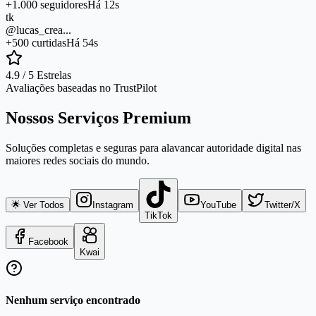
+1.000 seguidores
Há 12s
tk
@lucas_crea...
+500 curtidas
Há 54s
4.9 / 5 Estrelas
Avaliações baseadas no TrustPilot
Nossos Serviços Premium
Soluções completas e seguras para alavancar autoridade digital nas
maiores redes sociais do mundo.
🌟 Ver Todos
Instagram
YouTube
Twitter/X
TikTok
Facebook
Kwai
Nenhum serviço encontrado