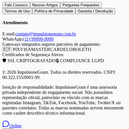
Fale Conosco
Nossos Artigos
Perguntas Frequentes
Termos de Uso
Política de Privacidade
Garantia / Devolução
Atendimento
E-mail:
contato@impulsionegram.com.br
WhatsApp:
(11) 99999-9999
Gateways integrados seguros parceiros de pagamento:
🇧🇷 PIX
VISA
MASTERCARD
ELO
BOLETO
Certificados de Segurança Ativos:
🛡️ SSL CRIPTOGRAFADO
🔒 COMPLIANCE LGPD
©
2026
ImpulsioneGram. Todos os direitos reservados. CNPJ:
00.322.155/0001-99.
Isenção de responsabilidade: ImpulsioneGram é uma assessoria
privada independente de engajamento social. Não possuímos
representação oficial, patrocínio ou vínculo com as marcas
registradas Instagram, TikTok, Facebook, YouTube, Twitter/X ou
parentes correlatos. Todas as marcas nominadas servem meramente
como caráter descritivo técnico informacional.
Online